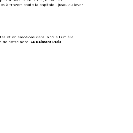
, performances en direct, musique et
les à travers toute la capitale… jusqu’au lever
tes et en émotions dans la Ville Lumière,
ce de notre hôtel
.
Le Belmont Paris