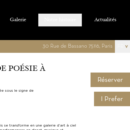
Galerie
Notre histoire
Actualités
30 Rue de Bassano 75116, Paris
FR
v
DE POÉSIE À
Réserver
née sous le signe de
I Prefer
s se transforme en une galerie d’art à ciel