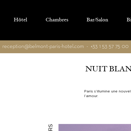
Panneau de gestion des cookies
Hôtel
Chambres
Bar/Salon
B
reception@belmont-paris-hotel.com
-
+33 1 53 57 75 00
NUIT BLANC
Paris s’illumine une nouve
l’amour.