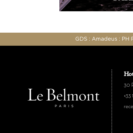
GDS : Amadeus : PH P
Hot
30 R
+33 
rec