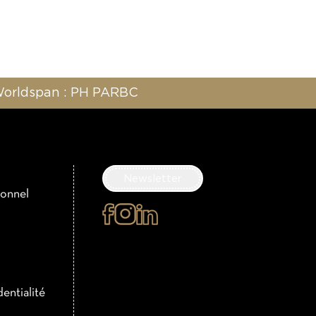
 Worldspan : PH PARBC
Newsletter
ionnel
×
Je m’inscris à la
newsletter
Nom
dentialité
Prénom