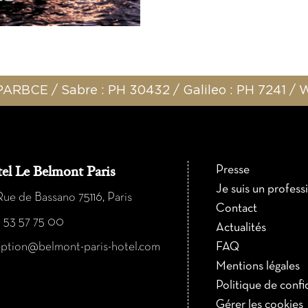
ARBCE / Sabre : PH 30432 / Galileo : PH 7241 /
Presse
el Le Belmont Paris
Je suis un profess
ue de Bassano 75116, Paris
Contact
1 53 57 75 00
Actualités
eption@belmont-paris-hotel.com
FAQ
Mentions légales
Politique de confi
Gérer les cookies