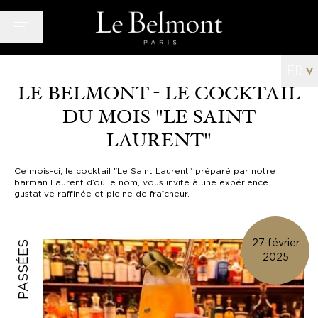
Panneau de gestion des cookies
FR
v
LE BELMONT - LE COCKTAIL
DU MOIS "LE SAINT
Hôtel
LAURENT"
Chambres
Bar/Salon
Ce mois-ci, le cocktail "Le Saint Laurent" préparé par notre
barman Laurent d’où le nom, vous invite à une expérience
Bien-Être
gustative raffinée et pleine de fraîcheur.
Offres
Galerie
27 février
PASSÉES
Actualités
2025
Quartier
Histoire