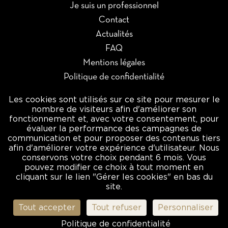
Je suis un professionnel
Contact
Actualités
FAQ
Mentions légales
Politique de confidentialité
Gérer les cookies
Les cookies sont utilisés sur ce site pour mesurer le
nombre de visiteurs afin d'améliorer son
×
fonctionnement et, avec votre consentement, pour
Newsletter
évaluer la performance des campagnes de
communication et pour proposer des contenus tiers
Je m’inscris à la newsletter
afin d'améliorer votre expérience d'utilisateur. Nous
Nom
conservons votre choix pendant 6 mois. Vous
pouvez modifier ce choix à tout moment en
Prénom
cliquant sur le lien "Gérer les cookies" en bas du
Email
site.
Réserver
S'inscrire
Tout accepter
Tout refuser
Personnaliser
I Prefer
Politique de confidentialité