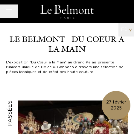
Panneau de gestion des cookies
FR
v
LE BELMONT - DU COEUR À
LA MAIN
Hôtel
Chambres
L'exposition "Du Cœur à la Main" au Grand Palais présente
l'univers unique de Dolce & Gabbana à travers une sélection de
Bar/Salon
pièces iconiques et de créations haute couture.
Bien-Être
Offres
Galerie
27 février
PASSÉES
Actualités
2025
Quartier
Histoire